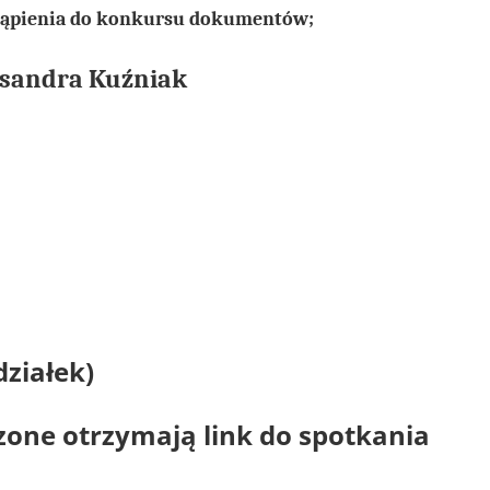
stąpienia do konkursu dokumentów;
ksandra Kuźniak
ziałek)
zone otrzymają link do spotkania