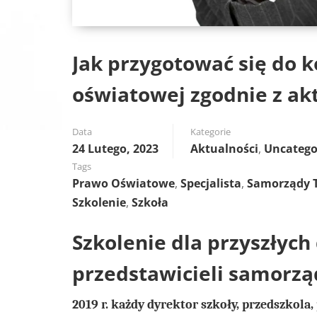
Jak przygotować się do 
oświatowej zgodnie z a
Data
Kategorie
24 Lutego, 2023
Aktualności
,
Uncatego
Tags
Prawo Oświatowe
,
Specjalista
,
Samorządy T
Szkolenie
,
Szkoła
Szkolenie dla przyszłych
przedstawicieli samorzą
2019 r. każdy dyrektor szkoły, przedszkol