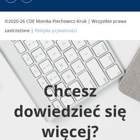
©2020-26 CDE Monika Piechowicz-Kruk | Wszystkie prawa
zastrzeżone |
Polityka prywatności
Chcesz
dowiedzieć się
więcej?