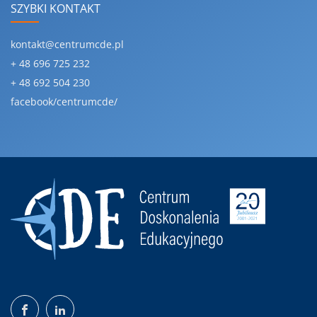
SZYBKI KONTAKT
kontakt@centrumcde.pl
+ 48 696 725 232
+ 48 692 504 230
facebook/centrumcde/