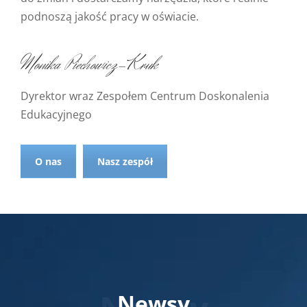
podnoszą jakość pracy w oświacie.
Monika Piechowicz-Kruk
Dyrektor wraz Zespołem Centrum Doskonalenia
Edukacyjnego
O nas
Nasz zespół
Newsy