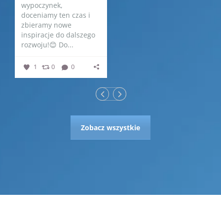
wypoczynek,
doceniamy ten czas i
zbieramy nowe
inspiracje do dalszego
rozwoju!😊 Do...
1
0
0
Zobacz wszystkie