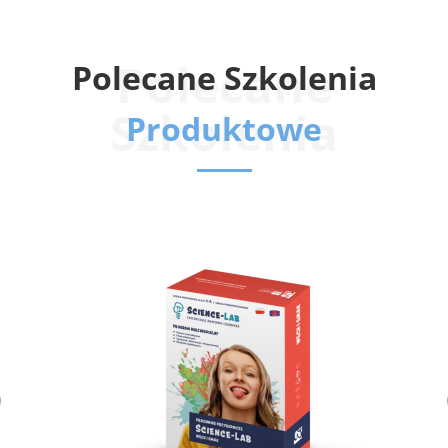
Polecane
Polecane Szkolenia
Szkolenia
Produktowe
Previous