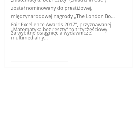
został nominowany do prestiżowej,
międzynarodowej nagrody „The London Book
Fair Excellence Awards 2017”, przyznawanej
„Matematyka bez reszty” to trzyczęściowy
za wybitne osiągnięcia wydawnicze.
multimedialny…
DOWIEDZ SIĘ WIĘCEJ