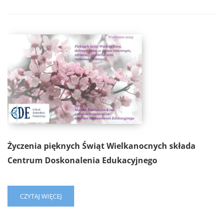
ABOUT
ŻYCZENIA
RADOSNYCH
ŚWIĄT
WIELKANOCY
Życzenia pięknych Świąt Wielkanocnych składa
Centrum Doskonalenia Edukacyjnego
READ
CZYTAJ WIĘCEJ
MORE
ABOUT