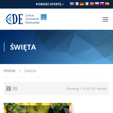
POBIERZ OFERTĘ >
ŚWIĘTA
Home
święta
Showing 1-10 of 107 results