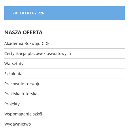
ŻYCZENIA
PIĘKNYCH
ŚWIĄT
PDF OFERTA 25/26
WIELKANOCNYCH
SKŁADA
CENTRUM
NASZA OFERTA
DOSKONALENIA
EDUKACYJNEGO
Akademia Rozwoju CDE
Certyfikacja placówek oświatowych
Warsztaty
Szkolenia
Pracownie rozwoju
Praktyka tutorska
Projekty
Wspomaganie szkół
Wydawnictwo