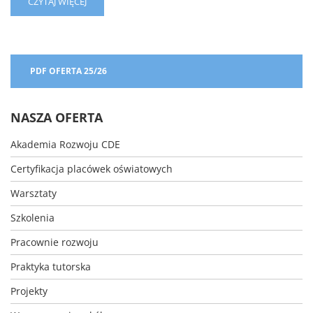
READ
CZYTAJ WIĘCEJ
MORE
ABOUT
WESOŁYCH
ŚWIĄT
WIELKANOCNYCH!
PDF OFERTA 25/26
NASZA OFERTA
Akademia Rozwoju CDE
Certyfikacja placówek oświatowych
Warsztaty
Szkolenia
Pracownie rozwoju
Praktyka tutorska
Projekty