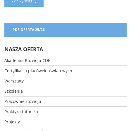
READ
CZYTAJ WIĘCEJ
MORE
ABOUT
WESOŁYCH
ŚWIĄT
WIELKANOCNYCH!
PDF OFERTA 25/26
NASZA OFERTA
Akademia Rozwoju CDE
Certyfikacja placówek oświatowych
Warsztaty
Szkolenia
Pracownie rozwoju
Praktyka tutorska
Projekty